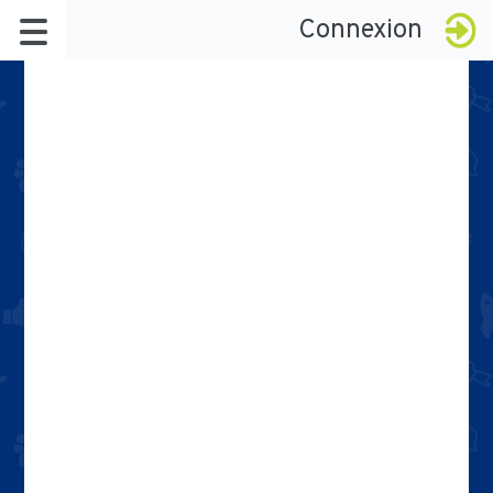
Connexion
À propos
Le réseau
Badges
La démarche
Késako ?
Certification