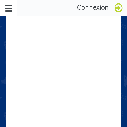
Connexion
À propos
Le réseau
Badges
La démarche
Késako ?
Certification