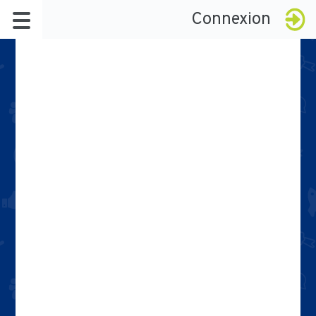
Connexion
À propos
Le réseau
Badges
La démarche
Késako ?
Certification