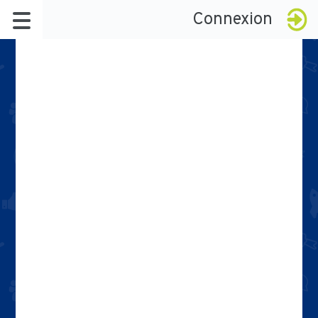
Connexion
À propos
Le réseau
Badges
La démarche
Késako ?
Certification