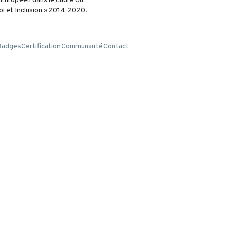
l Européen dans le cadre du
i et Inclusion » 2014-2020.
Badges
Certification
Communauté
Contact