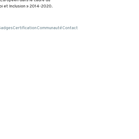
l Européen dans le cadre du
i et Inclusion » 2014-2020.
Badges
Certification
Communauté
Contact