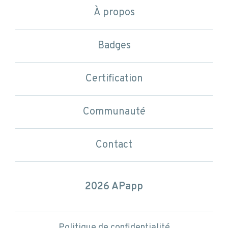
Les compétences en APP
À propos
1 parcours
Communauté
Badges
3 niveaux
Certification
Badges disponibles
Contact
Communauté
Contact
Politique de confidentialité
et conditions d’utilisation
2026 APapp
Politique de confidentialité