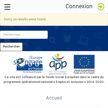
Connexion
Sorry, no results were found.
Rechercher :
À propos
Ce site est cofinancé par le Fonds Social Européen dans le cadre du
programme opérationnel national « Emploi et Inclusion » 2014-2020.
Le réseau
Badges
La démarche
Accueil
Késako ?
Certification