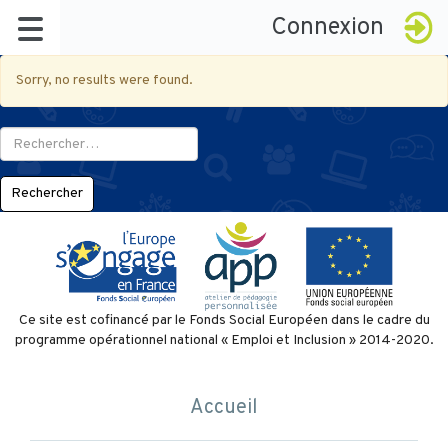
Connexion
Sorry, no results were found.
Rechercher :
À propos
Ce site est cofinancé par le Fonds Social Européen dans le cadre du
programme opérationnel national « Emploi et Inclusion » 2014-2020.
Le réseau
Badges
La démarche
Accueil
Késako ?
Certification