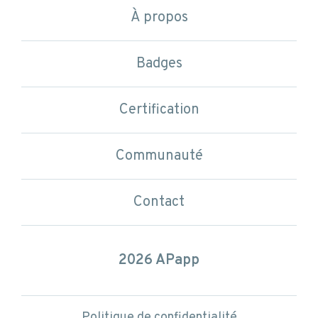
Les compétences en APP
À propos
1 parcours
Communauté
Badges
3 niveaux
Certification
Badges disponibles
Contact
Communauté
Contact
Politique de confidentialité
et conditions d’utilisation
2026 APapp
Politique de confidentialité