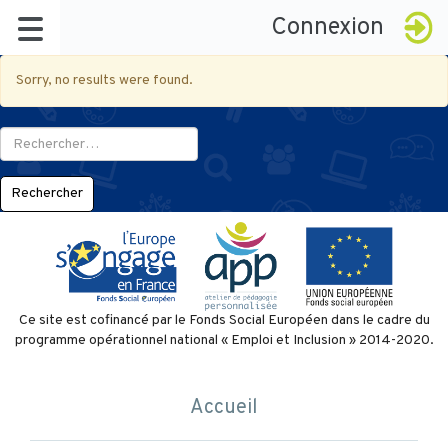
Connexion
Sorry, no results were found.
Rechercher :
À propos
Ce site est cofinancé par le Fonds Social Européen dans le cadre du
programme opérationnel national « Emploi et Inclusion » 2014-2020.
Le réseau
Badges
La démarche
Accueil
Késako ?
Certification