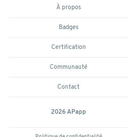
Les compétences en APP
À propos
1 parcours
Communauté
Badges
3 niveaux
Certification
Badges disponibles
Contact
Communauté
Contact
Politique de confidentialité
et conditions d’utilisation
2026 APapp
Politique de confidentialité