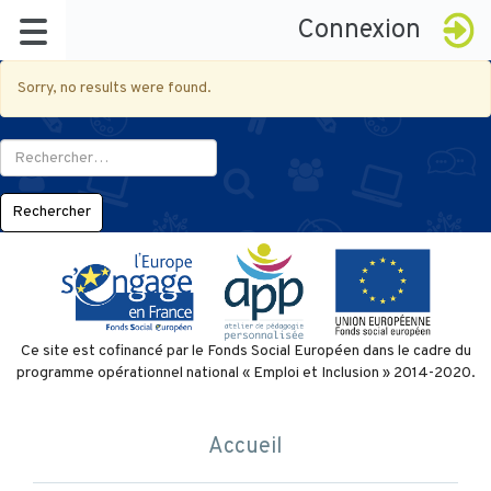
Connexion
Sorry, no results were found.
Rechercher :
À propos
Ce site est cofinancé par le Fonds Social Européen dans le cadre du
programme opérationnel national « Emploi et Inclusion » 2014-2020.
Le réseau
Badges
La démarche
Accueil
Késako ?
Certification