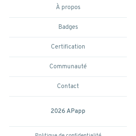
Les compétences en APP
À propos
1 parcours
Communauté
Badges
3 niveaux
Certification
Badges disponibles
Contact
Communauté
Contact
Politique de confidentialité
et conditions d’utilisation
2026 APapp
Politique de confidentialité