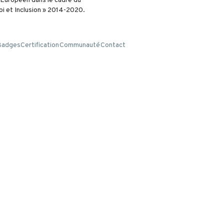
l Européen dans le cadre du
i et Inclusion » 2014-2020.
Badges
Certification
Communauté
Contact